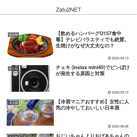
Zatu2NET
【飲めるハンバーグO157食中
未分類
毒】テレビバラエティでも絶賛。
生焼けがなぜ大丈夫なの？
2024.09.13
チェキ (instax mini40)でピンぼけ
未分類
が発生する原因と対策
2024.09.13
【冷酒マニアおすすめ】女性に人
未分類
気の冷やしておいしい日本酒
2024.08.08
おじいちゃんよりおばあちゃんの
未分類