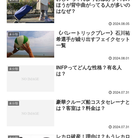
ほうが背中曲がってる人が多いの
はなぜ？
2024.08.05
《バレートリックプレー》石川祐
未分類
希選手が繰り出すフェイクセット
一覧
2024.08.01
INFPってどんな性格？有名人
未分類
は？
2024.07.31
豪華クルーズ船コスタセレーナと
未分類
は？客室は？料金は？
2024.07.31
レカロ破産！理由は？もうレカロ
未分類